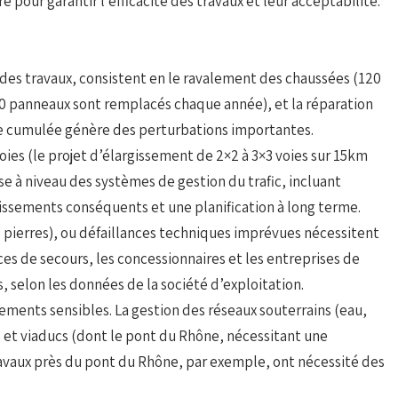
pour garantir l’efficacité des travaux et leur acceptabilité.
des travaux, consistent en le ravalement des chaussées (120
00 panneaux sont remplacés chaque année), et la réparation
ce cumulée génère des perturbations importantes.
oies (le projet d’élargissement de 2×2 à 3×3 voies sur 15km
ise à niveau des systèmes de gestion du trafic, incluant
stissements conséquents et une planification à long terme.
pierres), ou défaillances techniques imprévues nécessitent
ices de secours, les concessionnaires et les entreprises de
, selon les données de la société d’exploitation.
ments sensibles. La gestion des réseaux souterrains (eau,
ts et viaducs (dont le pont du Rhône, nécessitant une
ravaux près du pont du Rhône, par exemple, ont nécessité des