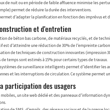
vaux de nuit ou en période de faible affluence minimise les pertu
mple) permet de réduire la durée des interventions.
rmet d’adapter la planification en fonction des imprévus et des b
onstruction et d’entretien
sation de béton bas carbone, de matériaux recyclés, et de tec
tif est d’atteindre une réduction de 30% de l’empreinte carbone
isation de techniques de construction innovantes (impression 
ins de temps sont estimés à 15% pour certains types de travaux.
systèmes de surveillance intelligents permet d’identifier les 
annes et les interruptions de circulation. Ce système permet un
a participation des usagers
 mobiles, un site web dédié et des panneaux d’information dyn
ons.
isation de SMS, d’emails, des réseaux sociaux et de la presse lo