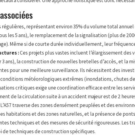
taux à considérer. Une approche holistique est donc nécessaire 
 associées
s régulières, représentant environ 35% du volume total annuel 
us les 5 ans), le remplacement de la signalisation (plus de 20
rage). Même si de courte durée individuellement, leur fréquen
uctures :
Ces projets plus vastes incluent l’élargissement des v
r 3 ans), la construction de nouvelles bretelles d’accès, et la m
entes pour une meilleure surveillance. Ils nécessitent des inve
 conditions météorologiques extrêmes (inondations, chutes de 
uations critiques exige une coordination efficace entre les serv
nt de la circulation suite à un accident majeur est de 2 heures
:
L’A57 traverse des zones densément peuplées et des environne
é des habitations et des zones naturelles, et la présence de pon
intes techniques et des mesures de sécurité rigoureuses. Les t
 de techniques de construction spécifiques.