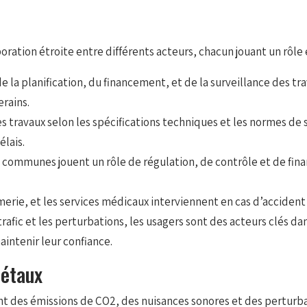
oration étroite entre différents acteurs, chacun jouant un rôle 
 la planification, du financement, et de la surveillance des trav
erains.
s travaux selon les spécifications techniques et les normes de s
élais.
les communes jouent un rôle de régulation, de contrôle et de fi
erie, et les services médicaux interviennent en cas d’accident 
trafic et les perturbations, les usagers sont des acteurs clés 
aintenir leur confiance.
iétaux
t des émissions de CO2, des nuisances sonores et des perturbatio