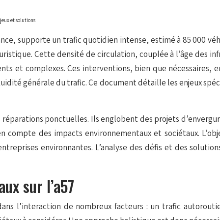
njeux et solutions
rance, supporte un trafic quotidien intense, estimé à 85 000 v
ouristique. Cette densité de circulation, couplée à l’âge des 
nts et complexes. Ces interventions, bien que nécessaires, e
luidité générale du trafic. Ce document détaille les enjeux spéci
es réparations ponctuelles. Ils englobent des projets d’envergu
n compte des impacts environnementaux et sociétaux. L’objecti
 entreprises environnantes. L’analyse des défis et des soluti
aux sur l’a57
dans l’interaction de nombreux facteurs : un trafic autorou